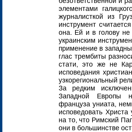
безответственной и р
элементами галицког
журналисткой из Гру
инструмент считается
она. Ей и в голову н
украинским инструмен
применение в западны
глас трембиты разнос
стати, это же не Ка
исповедания христиан
узкорегиональный рел
За редким исключен
Западной Европы не
француза униата, нем
исповедовать Христа 
на то, что Римский Па
они в большинстве ос