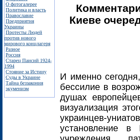
О фотогалерее
Комментари
Политика и власть
Православие
Киеве очеред
Предприятия
Украины
Протесты Людей
против нового
мирового концлагеря
Разное
Россия
Старец Паисий 1924-
1994
Стояние за Истину
И именно сегодня
Суды в Украине
Тайна беззакония
бессилие в возро
экуменизм
душах европейце
визуализация это
украинцев-униато
установление в 
учреждения п