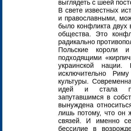
выглядеть с шеей пост
В свете известных ис
и православными, мож
было конфликта двух 
общества. Это конф
радикально противопо
Польские короли и
подходящими «кирпич
украинской нации. 
исключительно Риму
культуры. Современна
идей и стала пос
запутавшимся в собст
вынуждена относиться
лишь потому, что он 
связей. И именно се
бессилие в возрожд