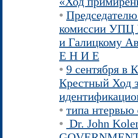
«Ход примирен
•
Председателю
комиссии УПЦ 
и Галицкому А
Е Н И Е
•
9 сентября в 
Крестный Ход з
идентификацио
•
типа нтервью
•
Dr. John Kol
GOVERNMEN