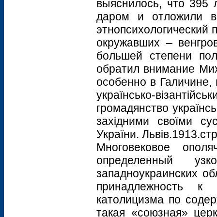
выяснилось, что 395 
даром и отложили в 
этнопсихологический п
окружавших – венгров
большей степени пол
обратил внимание Мих
особенно в Галичине, 
українсько-візантійсь
громадянство українсь
західними своїми сус
України. Львів.1913.стр
Многовековое ополя
определенный узк
западноукраинских об
принадлежность к 
католицизма по содер
такая «союзная» цер