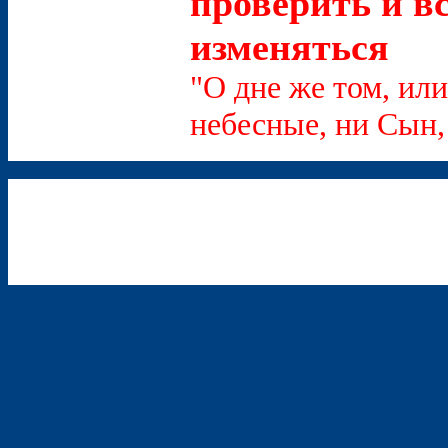
проверить и в
изменяться
"О дне же том, или
небесные, ни Сын, 