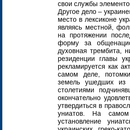
свои службы элементо
Другое дело – украине
место в лексиконе укр
являясь местной, фол
на протяжении после
форму за общенацио
духовная трембита, 
резиденции главы ук
рекламируется как ак
самом деле, потомк
земель ушедших из 
столетиями подчиняв
окончательно удовлет
утвердиться в правос
униатов. На самом
установление униатс
украинских греко-ка