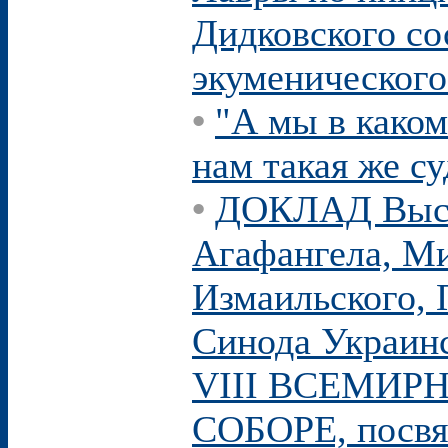
Дидковского со
экуменического
•
"А мы в каком
нам такая же су
•
ДОКЛАД Высо
Агафангела, Ми
Измаильского, 
Синода Украин
VIII ВСЕМИ
СОБОРЕ, посвя