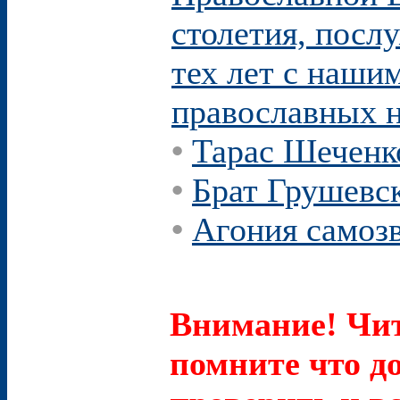
столетия, посл
тех лет с нашим
православных н
•
Тарас Шеченк
•
Брат Грушевск
•
Агония самоз
Внимание! Чит
помните что д