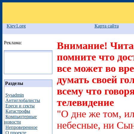
Kiev1.org
Карта сайта
Реклама:
Внимание! Читая
помните что дос
все может во вр
думать своей го
Разделы
всему что говоря
Sysadmin
телевидение
Антиглобалисты
Ереси и секты
"О дне же том, ил
Катастрофы
Компьютерные
новости
небесные, ни Сын
Непроверенное
О проекте