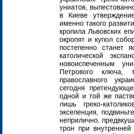
униатов, выпестованн
в Киеве утверждени
именно такого развит
кропила Львовских еп
окропят и купол собо
постепенно станет я
католической экспа
новоиспеченным ун
Петрового ключа,
православного укра
сегодня претендующе
одной и той же паств
лишь греко-католик
экселенция, подвиньт
неприлично, предвкуш
трон при внутренней