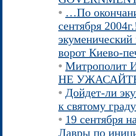
•
…По окончани
сентября 2004г.
экуменический 
ворот Киево-пе
•
Митрополит 
НЕ УЖАСАЙТ
•
Дойдет-ли эк
к святому град
•
19 сентября н
Лавры по иници