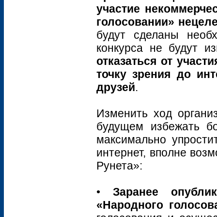
участие некоммерче
голосовании» нецел
будут сделаны необ
конкурса не будут и
отказаться от участ
точку зрения до инт
друзей
.
Изменить ход организ
будущем избежать б
максимально упростит
интернет, вполне воз
Рунета»:
•
Заранее опубли
«Народного голосов