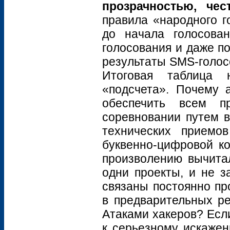
прозрачностью, чес
правила «народного г
до начала голосова
голосования и даже п
результаты SMS-голос
Итоговая таблица 
«подсчета». Почему а
обеспечить всем п
соревновании путем в
технических приемо
буквенно-цифровой ко
произволению вычитал
одни проекты, и не з
связаны постоянно пр
в предварительных ре
Атаками хакеров? Если
к серьезному искажен