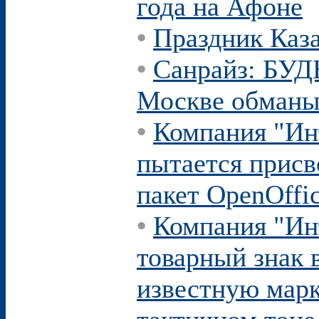
года на Афоне
•
Праздник Каз
•
Санрайз: БУ
Москве обманыв
•
Компания "Инт
пытается присв
пакет OpenOffice
•
Компания "Ин
товарный знак 
известную марку