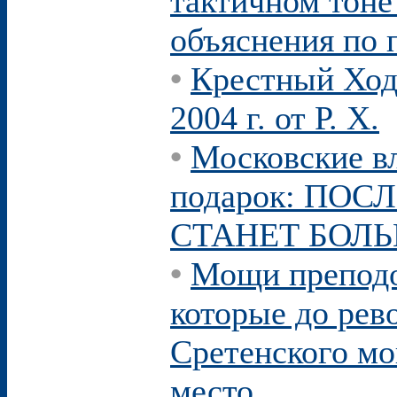
тактичном тоне
объяснения по 
•
Крестный Ход
2004 г. от Р. Х.
•
Московские в
подарок: ПО
СТАНЕТ БОЛ
•
Мощи преподо
которые до рев
Сретенского мо
место.