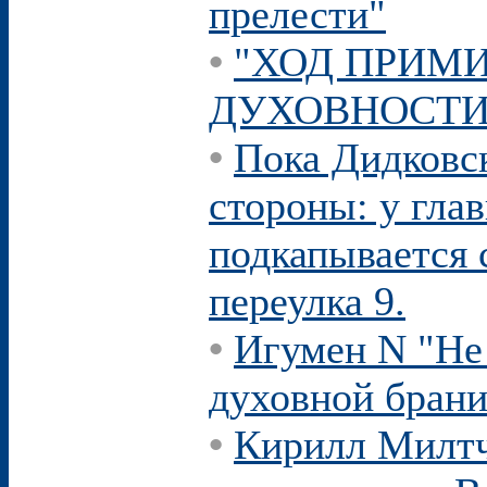
прелести"
•
"ХОД ПРИМИ
ДУХОВНОСТИ
•
Пока Дидковс
стороны: у гла
подкапывается 
переулка 9.
•
Игумен N "Не 
духовной брани
•
Кирилл Милтч