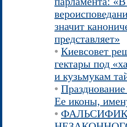
парламента: «В
вероисповедания
значит канониче
представляет»
•
Киевсовет реш
гектары под «
и кузьмукам та
•
Празднование 
Ее иконы, имен
•
ФАЛЬСИФИК
НЕЗАКОННОГ