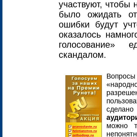
участвуют, чтобы 
было ожидать о
ошибки будут учт
оказалось намног
голосование» 
скандалом.
Вопрос
«народн
разреше
пользова
сделан
аудитор
можно т
непонятн