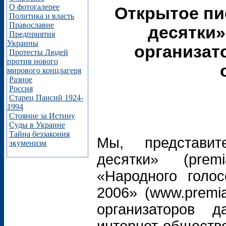
О фотогалерее
Открытое пи
Политика и власть
Православие
десятки»
Предприятия
Украины
организат
Протесты Людей
против нового
мирового концлагеря
Разное
Россия
Старец Паисий 1924-
1994
Стояние за Истину
Суды в Украине
Тайна беззакония
Мы, представит
экуменизм
десятки» (premi
«Народного голо
2006» (www.premia
организаторов 