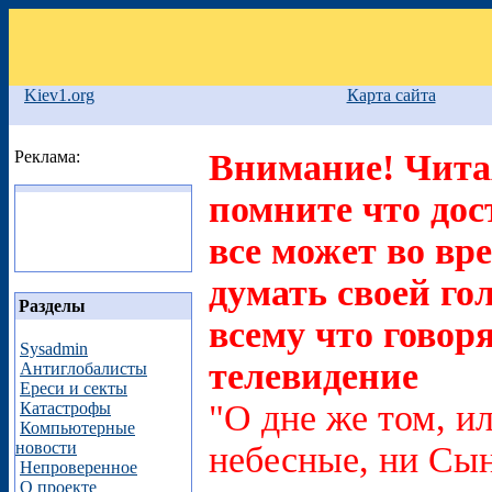
Kiev1.org
Карта сайта
Реклама:
Внимание! Читая
помните что дос
все может во вр
думать своей го
Разделы
всему что говоря
Sysadmin
телевидение
Антиглобалисты
Ереси и секты
"О дне же том, ил
Катастрофы
Компьютерные
новости
небесные, ни Сын
Непроверенное
О проекте