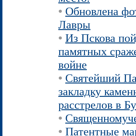
•
Обновлена фо
Лавры
•
Из Пскова по
памятных сраж
войне
•
Святейший Па
закладку камен
расстрелов в Б
•
Священномуче
•
Патентные м