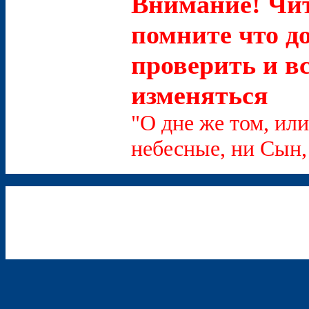
Внимание! Чит
помните что д
проверить и в
изменяться
"О дне же том, или
небесные, ни Сын, 