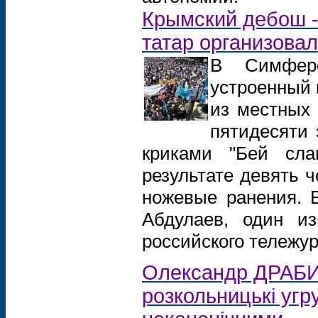
Крымский дебош -
татар организова
В Симферо
устроенный 
из местных
пятидесяти 
криками "Бей сла
результате девять ч
ножевые ранения. 
Абдулаев, один из
российского тележу
Олександр ДРАБИН
розкольницькі угр