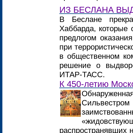
ИЗ БЕСЛАНА ВЫ
В Беслане прекра
Хаббарда, которые 
предлогом оказани
при террористическ
в общественном ком
решение о выдворе
ИТАР-ТАСС.
К 450-летию Моск
Обнаруженна
Сильвестром 
заимствованн
«жидовствующ
распространявших н