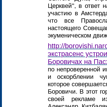
Церквей'', в ответ
участию в Амстерда
что все Правосл
настоящего Совещан
экуменическом движ
http://borovishi.
экстрасенс устро
Боровичах на Пас
по непроверенной и
и оскорблении чув
которое совершается
Боровичи. В этот го
своей рекламе из
Александр Китбалян