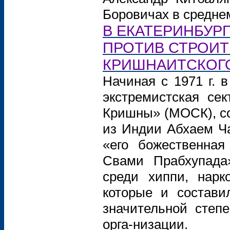
Боровичах в среднем
В ЕКАТЕРИНБУР
ПРОТИВ СТРОИТ
КРИШНАИТСКОГ
Начиная с 1971 г. 
экстремистская се
Кришны» (МОСК), со
из Индии Абхаем Ч
«его божественна
Свами Прабхупада»
среди хиппи, нарк
которые и состави
значительной степ
орга-низации.