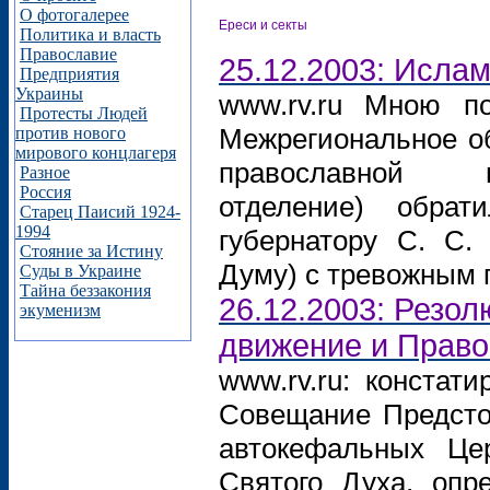
О фотогалерее
Ереси и секты
Политика и власть
Православие
25.12.2003: Исла
Предприятия
Украины
www.rv.ru Мною п
Протесты Людей
Межрегиональное об
против нового
мирового концлагеря
православной нр
Разное
Россия
отделение) обра
Старец Паисий 1924-
1994
губернатору С. С.
Стояние за Истину
Думу) с тревожным 
Суды в Украине
Тайна беззакония
26.12.2003: Резол
экуменизм
движение и Право
www.rv.ru: констат
Совещание Предсто
автокефальных Цер
Святого Духа, опр