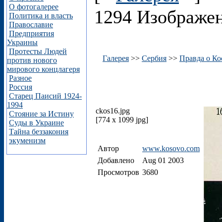
О фотогалерее
1294 Изображе
Политика и власть
Православие
Предприятия
Украины
Протесты Людей
Галерея
>>
Сербия
>>
Правда о Ко
против нового
мирового концлагеря
Разное
Россия
Старец Паисий 1924-
1994
ckos16.jpg
Стояние за Истину
[774 x 1099 jpg]
Суды в Украине
Тайна беззакония
экуменизм
Автор
www.kosovo.com
Добавлено
Aug 01 2003
Просмотров
3680