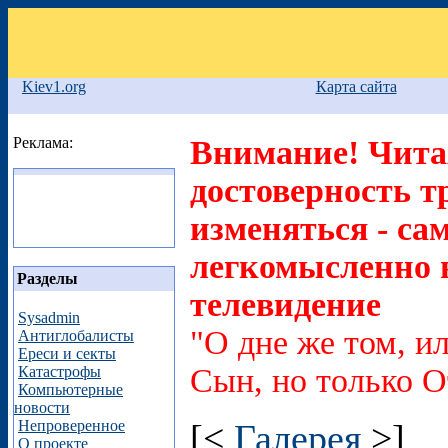
Kiev1.org
Карта сайта
Реклама:
Внимание! Читая
достоверность т
изменяться - са
легкомысленно в
Разделы
телевидение
Sysadmin
"О дне же том, ил
Антиглобалисты
Ереси и секты
Сын, но только О
Катастрофы
Компьютерные
новости
Непроверенное
[<
Галерея
>]
О проекте