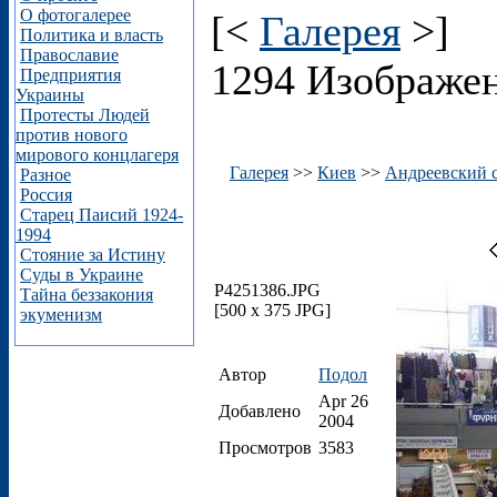
О фотогалерее
[<
Галерея
>]
Политика и власть
Православие
1294 Изображе
Предприятия
Украины
Протесты Людей
против нового
мирового концлагеря
Галерея
>>
Киев
>>
Андреевский 
Разное
Россия
Старец Паисий 1924-
1994
Стояние за Истину
Суды в Украине
P4251386.JPG
Тайна беззакония
[500 x 375 JPG]
экуменизм
Автор
Подол
Apr 26
Добавлено
2004
Просмотров
3583