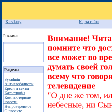
Kiev1.org
Карта сайта
Реклама:
Внимание! Читая
помните что дос
все может во вр
думать своей го
Разделы
всему что говоря
Sysadmin
телевидение
Антиглобалисты
Ереси и секты
"О дне же том, ил
Катастрофы
Компьютерные
новости
небесные, ни Сын
Непроверенное
О проекте