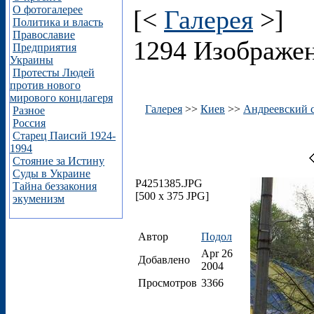
О фотогалерее
[<
Галерея
>]
Политика и власть
Православие
1294 Изображе
Предприятия
Украины
Протесты Людей
против нового
мирового концлагеря
Галерея
>>
Киев
>>
Андреевский 
Разное
Россия
Старец Паисий 1924-
1994
Стояние за Истину
Суды в Украине
P4251385.JPG
Тайна беззакония
[500 x 375 JPG]
экуменизм
Автор
Подол
Apr 26
Добавлено
2004
Просмотров
3366