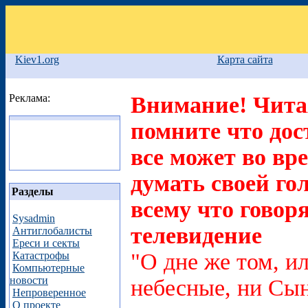
Kiev1.org
Карта сайта
Реклама:
Внимание! Читая
помните что дос
все может во вр
думать своей го
Разделы
всему что говоря
Sysadmin
телевидение
Антиглобалисты
Ереси и секты
"О дне же том, ил
Катастрофы
Компьютерные
новости
небесные, ни Сын
Непроверенное
О проекте