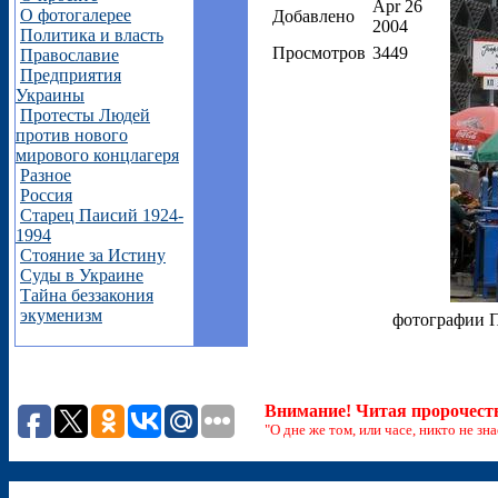
Apr 26
О фотогалерее
Добавлено
2004
Политика и власть
Просмотров
3449
Православие
Предприятия
Украины
Протесты Людей
против нового
мирового концлагеря
Разное
Россия
Старец Паисий 1924-
1994
Стояние за Истину
Суды в Украине
Тайна беззакония
экуменизм
фотографии 
Внимание! Читая пророчеств
"О дне же том, или часе, никто не зн