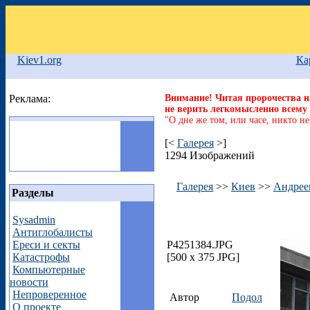
Kiev1.org
Ка
Реклама:
Внимание! Читая пророчества на
не верить легкомысленно всему 
"О дне же том, или часе, никто не
[<
Галерея
>]
1294 Изображений
Галерея
>>
Киев
>>
Андрее
Разделы
Sysadmin
Антиглобалисты
P4251384.JPG
Ереси и секты
[500 x 375 JPG]
Катастрофы
Компьютерные
новости
Непроверенное
Автор
Подол
О проекте