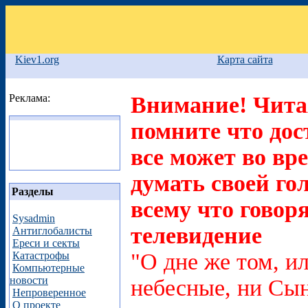
Kiev1.org
Карта сайта
Реклама:
Внимание! Читая
помните что дос
все может во вр
думать своей го
Разделы
всему что говоря
Sysadmin
телевидение
Антиглобалисты
Ереси и секты
"О дне же том, ил
Катастрофы
Компьютерные
новости
небесные, ни Сын
Непроверенное
О проекте