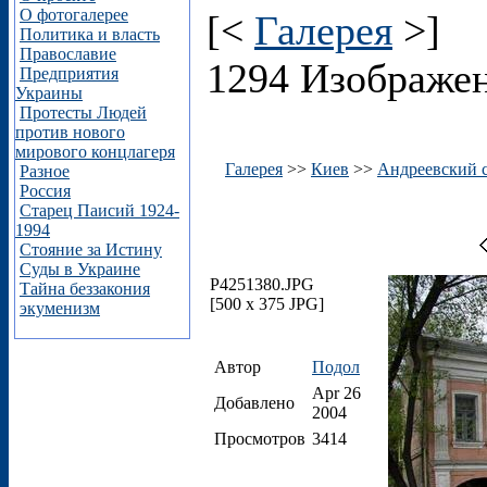
О фотогалерее
[<
Галерея
>]
Политика и власть
Православие
1294 Изображе
Предприятия
Украины
Протесты Людей
против нового
мирового концлагеря
Галерея
>>
Киев
>>
Андреевский 
Разное
Россия
Старец Паисий 1924-
1994
Стояние за Истину
Суды в Украине
P4251380.JPG
Тайна беззакония
[500 x 375 JPG]
экуменизм
Автор
Подол
Apr 26
Добавлено
2004
Просмотров
3414