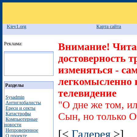
Kiev1.org
Карта сайта
Реклама:
Внимание! Читая
достоверность т
изменяться - са
легкомысленно в
Разделы
телевидение
Sysadmin
"О дне же том, ил
Антиглобалисты
Ереси и секты
Сын, но только О
Катастрофы
Компьютерные
новости
Непроверенное
[<
Галерея
>]
О проекте