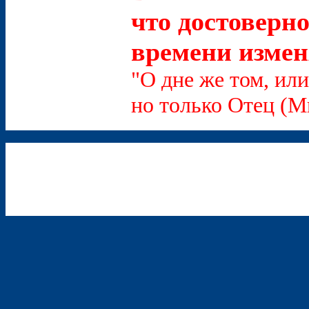
что достоверно
времени измен
"О дне же том, или
но только Отец (Мк