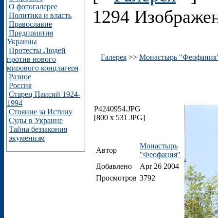
О фотогалерее
1294 Изображе
Политика и власть
Православие
Предприятия
Украины
Протесты Людей
Галерея
>>
Монастырь "Феофания
против нового
мирового концлагеря
Разное
Россия
Старец Паисий 1924-
1994
P4240954.JPG
Стояние за Истину
[800 x 531 JPG]
Суды в Украине
Тайна беззакония
экуменизм
Монастырь
Автор
"Феофания"
Добавлено
Apr 26 2004
Просмотров
3792