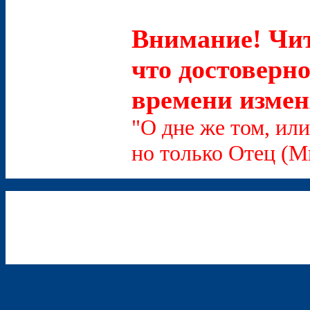
Внимание! Чит
что достоверно
времени измен
"О дне же том, или
но только Отец (Мк