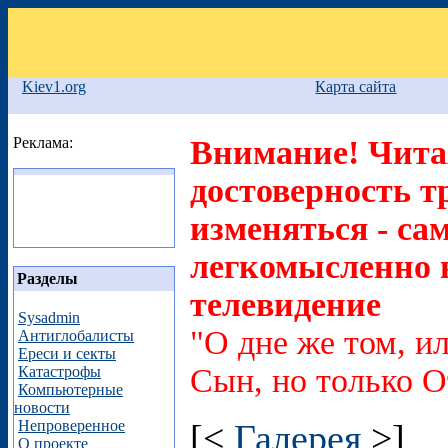
Kiev1.org
Карта сайта
Реклама:
Внимание! Читая
достоверность т
изменяться - са
легкомысленно в
Разделы
телевидение
Sysadmin
"О дне же том, ил
Антиглобалисты
Ереси и секты
Сын, но только О
Катастрофы
Компьютерные
новости
Непроверенное
[<
Галерея
>]
О проекте