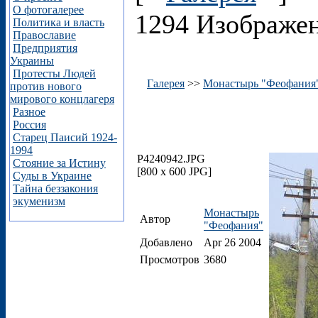
О фотогалерее
1294 Изображе
Политика и власть
Православие
Предприятия
Украины
Протесты Людей
Галерея
>>
Монастырь "Феофания
против нового
мирового концлагеря
Разное
Россия
Старец Паисий 1924-
1994
P4240942.JPG
Стояние за Истину
[800 x 600 JPG]
Суды в Украине
Тайна беззакония
экуменизм
Монастырь
Автор
"Феофания"
Добавлено
Apr 26 2004
Просмотров
3680