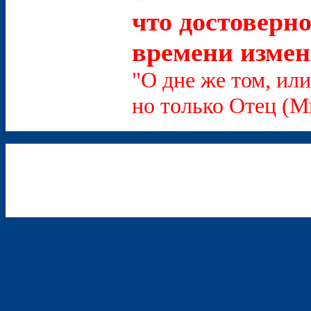
что достоверно
времени измен
"О дне же том, или
но только Отец (Мк