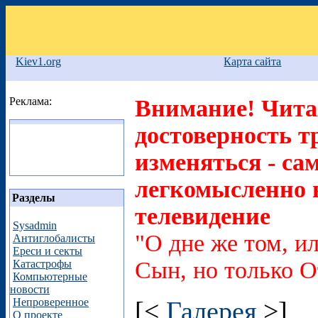
Kiev1.org
Карта сайта
Реклама:
Внимание! Читая
достоверность т
изменяться - са
легкомысленно в
Разделы
телевидение
Sysadmin
"О дне же том, ил
Антиглобалисты
Ереси и секты
Сын, но только О
Катастрофы
Компьютерные
новости
Непроверенное
[<
Галерея
>]
О проекте