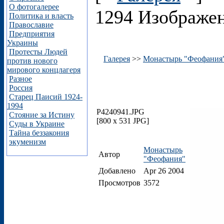
О фотогалерее
1294 Изображе
Политика и власть
Православие
Предприятия
Украины
Протесты Людей
Галерея
>>
Монастырь "Феофания
против нового
мирового концлагеря
Разное
Россия
Старец Паисий 1924-
1994
P4240941.JPG
Стояние за Истину
[800 x 531 JPG]
Суды в Украине
Тайна беззакония
экуменизм
Монастырь
Автор
"Феофания"
Добавлено
Apr 26 2004
Просмотров
3572