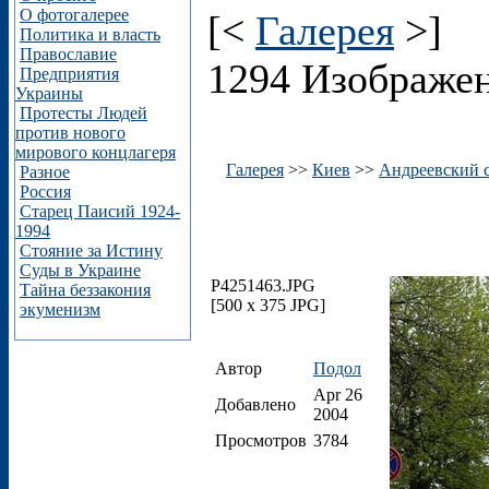
О фотогалерее
[<
Галерея
>]
Политика и власть
Православие
1294 Изображе
Предприятия
Украины
Протесты Людей
против нового
мирового концлагеря
Галерея
>>
Киев
>>
Андреевский 
Разное
Россия
Старец Паисий 1924-
1994
Стояние за Истину
Суды в Украине
P4251463.JPG
Тайна беззакония
[500 x 375 JPG]
экуменизм
Автор
Подол
Apr 26
Добавлено
2004
Просмотров
3784