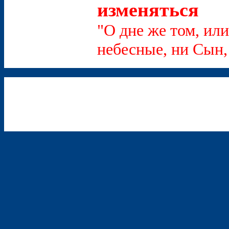
изменяться
"О дне же том, или
небесные, ни Сын, 