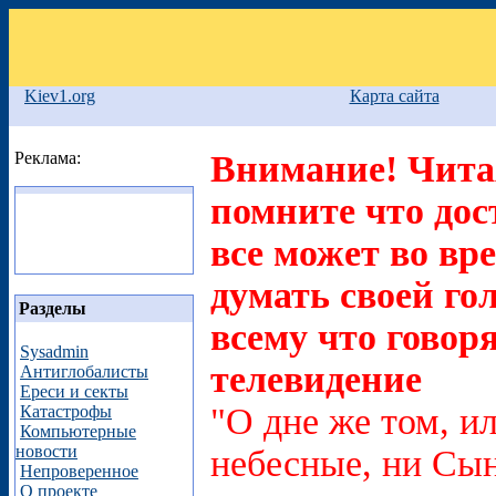
Kiev1.org
Карта сайта
Реклама:
Внимание! Читая
помните что дос
все может во вр
думать своей го
Разделы
всему что говоря
Sysadmin
телевидение
Антиглобалисты
Ереси и секты
"О дне же том, ил
Катастрофы
Компьютерные
новости
небесные, ни Сын
Непроверенное
О проекте