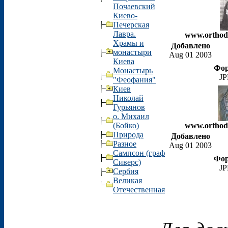
Почаевский
Киево-
Печерская
Лавра.
www.orthod
Храмы и
Добавлено
монастыри
Aug 01 2003
Киева
Фо
Монастырь
J
"Феофания"
Киев
Николай
Гурьянов
о. Михаил
(Бойко)
www.orthod
Природа
Добавлено
Разное
Aug 01 2003
Сампсон (граф
Фо
Сиверс)
J
Сербия
Великая
Отечественная