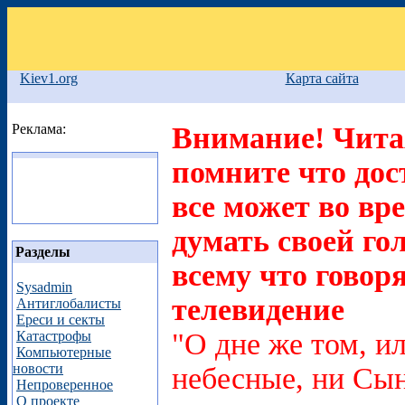
Kiev1.org
Карта сайта
Реклама:
Внимание! Читая
помните что дос
все может во вр
думать своей го
Разделы
всему что говоря
Sysadmin
телевидение
Антиглобалисты
Ереси и секты
"О дне же том, ил
Катастрофы
Компьютерные
новости
небесные, ни Сын
Непроверенное
О проекте