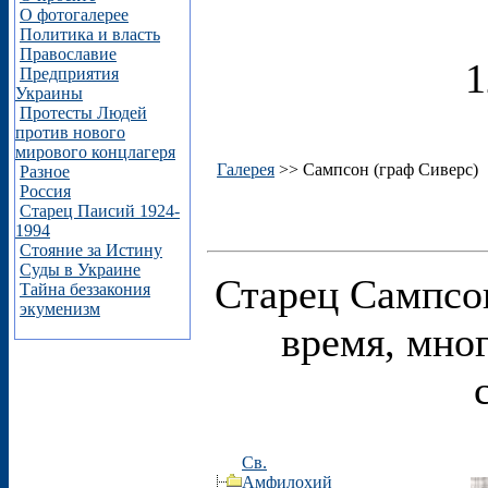
О фотогалерее
Политика и власть
Православие
1
Предприятия
Украины
Протесты Людей
против нового
мирового концлагеря
Галерея
>> Сампсон (граф Сиверс)
Разное
Россия
Старец Паисий 1924-
1994
Стояние за Истину
Суды в Украине
Старец Сампсо
Тайна беззакония
экуменизм
время, мно
Св.
Амфилохий