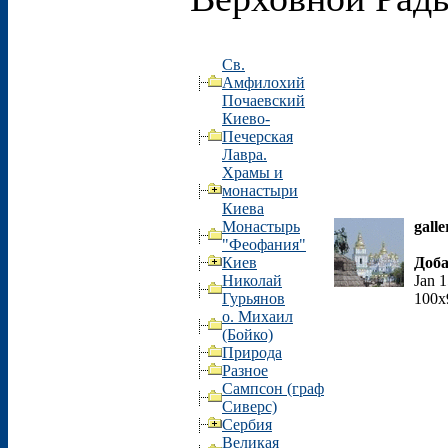
Св.
Амфилохий
Почаевский
Киево-
Печерская
Лавра.
Храмы и
монастыри
Киева
Монастырь
galle
"Феофания"
Киев
Доб
Николай
Jan 
Гурьянов
100x
о. Михаил
(Бойко)
Природа
Разное
Сампсон (граф
Сиверс)
Сербия
Великая