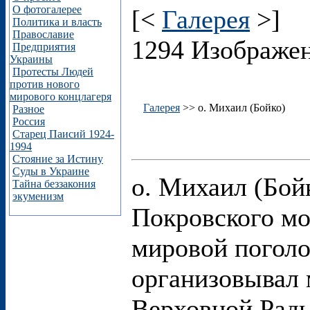
О фотогалерее
[<
Галерея
>]
Политика и власть
Православие
1294 Изображе
Предприятия
Украины
Протесты Людей
против нового
мирового концлагеря
Галерея
>> о. Михаил (Бойко)
Разное
Россия
Старец Паисий 1924-
1994
Стояние за Истину
Суды в Украине
о. Михаил (Бой
Тайна беззакония
экуменизм
Покровского мо
мировой поголо
организовывал 
Верховной Рад