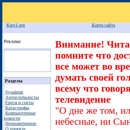
Kiev1.org
Карта сайта
Реклама:
Внимание! Читая
помните что дос
все может во вр
думать своей го
Разделы
всему что говоря
Sysadmin
телевидение
Антиглобалисты
Ереси и секты
"О дне же том, ил
Катастрофы
Компьютерные
новости
небесные, ни Сын
Непроверенное
О проекте